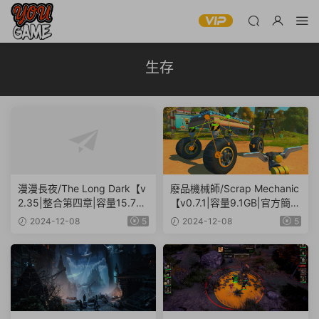
生存
漫漫長夜/The Long Dark【v
廢品機械師/Scrap Mechanic
2.35|整合第四章|容量15.7G
【v0.7.1|容量9.1GB|官方簡體
B|官方簡體中文】
中文】
2024-12-08
5
2024-12-08
5