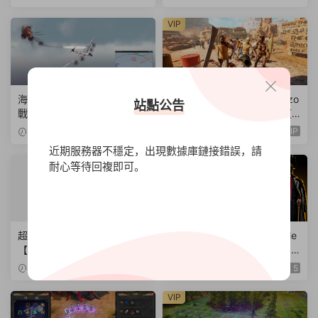
B|官方簡體中文|支持鍵盤.鼠
标.手柄】
VIP
海上力量：導彈時代的海軍作
亞利桑那陽光重制版VR/Arizo
站點公告
戰/Sea Power : Naval Comb
na Sunshine Remake VR【v
at in the Missile Age【v0.1.
1.0.0|容量38.5GB|官方簡體
VIP
2024-11-13
5
2024-11-13
0.0.14530|容量14.1GB|官方
中文|支持鍵盤.鼠标.手柄】
近期服務器不穩定，出現數據庫鏈接錯誤，請
簡體中文|支持鍵盤.鼠标】
耐心等待回複即可。
超越漢威爾/Beyond Hanwell
蠕行的恐懼：克蘇魯選集/Me
【v1.01|容量60.3GB|官方原
nace from the Deep【v1.0.0
版英文|支持鍵盤.鼠标.手柄】
|容量2.96GB|官方簡體中文|
2024-11-13
5
2024-11-12
5
支持鍵盤.鼠标.手柄】
VIP