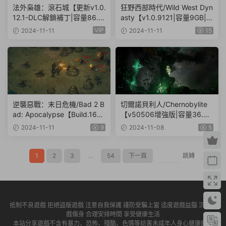
法外枭雄：滾石城【更新v1.0.
狂野西部時代/Wild West Dyn
12.1-DLC解鎖補丁|容量86.7
asty【v1.0.9121|容量9GB|官
GB|官方簡體中文】Crime Bo
方簡體中文】
VIP
2024-11-11
2024-11-11
15
ss: Rockay City
逆襲惡戰：末日危機/Bad 2 B
切爾諾貝利人/Chernobylite
ad: Apocalypse【Build.1629
【v50506增強版|容量36.8G
9849|容量1.33GB|官方簡體
B|官方簡體中文|支持鍵盤.鼠
2024-11-11
9
2024-11-08
5
中文|支持鍵盤.鼠标.手柄】
标.手柄|贈多項修改器|贈壁
紙|贈電子書|贈原聲音樂】
1
2
3
...
54
下一頁
跳轉
抵制不良遊戲 拒絕盜版遊戲 注意自我保護 謹防受騙上當 适度遊戲益腦 沉迷遊
戲傷身 合理安排時間 享受健康生活
本站分享遊戲不含有暴力、恐怖、殘酷、色情等妨害未成年人身心健康的内