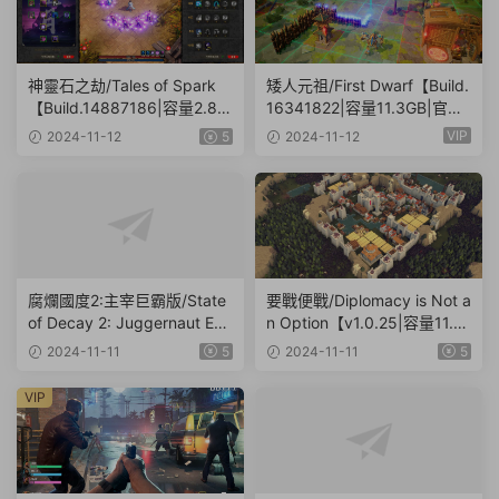
神靈石之劫/Tales of Spark
矮人元祖/First Dwarf【Build.
【Build.14887186|容量2.86
16341822|容量11.3GB|官方
GB|官方簡體中文|支持鍵盤.
簡體中文】
VIP
2024-11-12
5
2024-11-12
鼠标】
腐爛國度2:主宰巨霸版/State
要戰便戰/Diplomacy is Not a
of Decay 2: Juggernaut Edit
n Option【v1.0.25|容量11.3
ion（v38.1|容量20.4GB|官方
GB|官方簡體中文|支持鍵盤.
2024-11-11
5
2024-11-11
5
簡體中文-多項修改器-攻略）
鼠标】
VIP