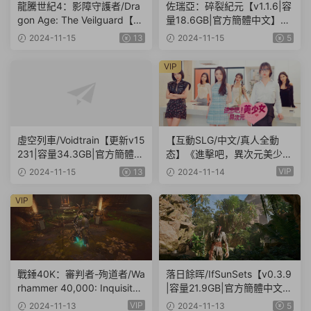
龍騰世紀4：影障守護者/Dra
佐瑞亞：碎裂紀元【v1.1.6|容
gon Age: The Veilguard【v2
量18.6GB|官方簡體中文】Zo
0241113|容量89.3GB|官方
ria: Age of Shattering
2024-11-15
13
2024-11-15
5
簡體中文】
VIP
虛空列車/Voidtrain【更新v15
【互動SLG/中文/真人全動
231|容量34.3GB|官方簡體中
态】《進擊吧，異次元美少
文】
女!遊戲》 官方中文硬盤版【2
VIP
2024-11-15
13
2024-11-14
4G/新作/中文配音】
VIP
戰錘40K：審判者-殉道者/Wa
落日餘晖/IfSunSets【v0.3.9
rhammer 40,000: Inquisitor
|容量21.9GB|官方簡體中文|
– Martyr【v2.9.4|容量80.1G
支持鍵盤.鼠标】
VIP
2024-11-13
2024-11-13
5