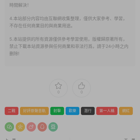
時間解決！
4.本站部分内容均由互聯網收集整理，僅供大家參考、學習，
不存在任何商業目的與商業用途。
5.本站提供的所有資源僅供參考學習使用，版權歸原著所有，
禁止下載本站資源參與任何商業和非法行爲，請于24小時之内
删除!
0
0
二戰
好評原聲音軌
射擊
歡樂
潛行
第一人稱
網紅