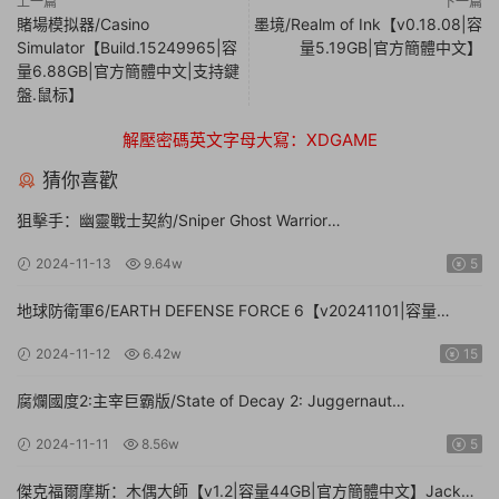
上一篇
下一篇
賭場模拟器/Casino
墨境/Realm of Ink【v0.18.08|容
Simulator【Build.15249965|容
量5.19GB|官方簡體中文】
量6.88GB|官方簡體中文|支持鍵
盤.鼠标】
解壓密碼英文字母大寫：XDGAME
猜你喜歡
狙擊手：幽靈戰士契約/Sniper Ghost Warrior
Contracts【v20211130豪華版|整合全DLC|容量17GB|官方簡體中
2024-11-13
9.64w
5
文|贈多項修改器】
地球防衛軍6/EARTH DEFENSE FORCE 6【v20241101|容量
41.2GB|官方簡體中文】
2024-11-12
6.42w
15
腐爛國度2:主宰巨霸版/State of Decay 2: Juggernaut
Edition（v38.1|容量20.4GB|官方簡體中文-多項修改器-攻略）
2024-11-11
8.56w
5
傑克福爾摩斯：木偶大師【v1.2|容量44GB|官方簡體中文】Jack