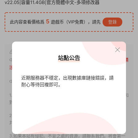
v22.05|容量11.4GB|官方簡體中文-多項修改器
5
此内容查看價格爲
遊戲币（VIP免費），請先
登錄
站點公告
原文鏈接：
http://www.xdgameo.com/7229.html
，轉載請
注明出處。
近期服務器不穩定，出現數據庫鏈接錯誤，請
聲明：
耐心等待回複即可。
1.本站部分内容轉載自其它媒體，但并不代表本站贊同其觀點和
對其真實性負責。
2.若您需要商業運營或用于其他商業活動，請您購買正版授權
并合法使用。
3.如果本站有侵犯、不妥之處的資源，請聯系我們。将會第一