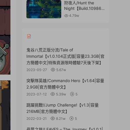
中文】
狩夜人/Hunt the
Night【Build.109866
29|容量5.52GB|官方
4.79w
簡體中文】
鬼谷八荒正版分流/Tale of
Immortal【v1.0.104正式版|容量23.3GB|官
方簡體中文|特殊資源限時體驗7天後下架】
2023-05-27
5.67w
突擊隊英雄/Commando Hero【v1.64|容量
2.9GB|官方簡體中文】
2023-07-12
5.39w
5
跳躍挑戰!/Jump Challenge!【v1.3|容量
216MB|官方簡體中文】
2022-03-21
8.21w
5
尋葉之旅/LEAVES – The Journey【v1.0.1|