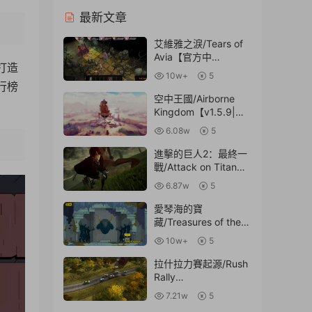
最新文章
艾維雅之淚/Tears of
Avia【官方中
打造
文/12.18GB/[NSP-
10w+
5
XCI][原版+魔改
行榜
11.0.0]】
空中王國/Airborne
Kingdom【v1.5.9|容
量1.58GB|官方簡體中
6.08w
5
文】
進擊的巨人2：最終一
戰/Attack on Titan
2【v2.0.5.0|容量
6.87w
5
40.7GB|集成
20190710/0807/090
愛琴海的寶
5/1119升級檔|官方繁
藏/Treasures of the
體中文|贈多項修改器|
Aegean【Build.8178
10w+
5
贈全解鎖.滿親密度.全
391|容量1.52GB|官方
裝備99星.劇情全角色
簡體中文】
拉什拉力賽起源/Rush
能力值140.主角屬性
Rally
滿存檔】
Origins【v20220414|
7.21w
5
容量286MB|官方簡體