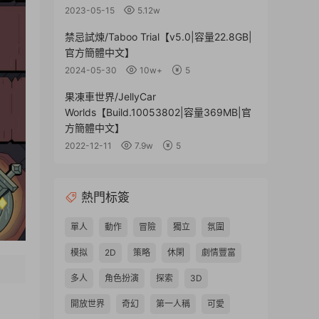
2023-05-15
5.12w
禁忌試煉/Taboo Trial【v5.0|容量22.8GB|
官方簡體中文】
2024-05-30
10w+
5
果凍車世界/JellyCar
Worlds【Build.10053802|容量369MB|官
方簡體中文】
2022-12-11
7.9w
5
熱門标簽
單人
動作
冒險
獨立
氛圍
模拟
2D
策略
休閑
劇情豐富
多人
角色扮演
探索
3D
開放世界
奇幻
第一人稱
可愛