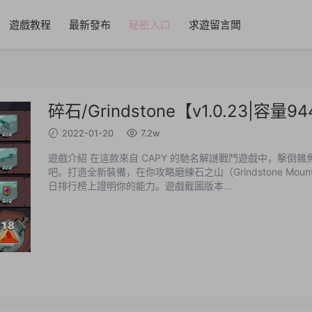
遊戲教程
最新發布
秘密入口
求遊留言闆
碎石/Grindstone【v1.0.23|容
2022-01-20
7.2w
遊戲介紹 在這款來自 CAPY 的馳名解謎戰鬥遊戲中，擊倒雜魚
吧。打造全新裝備，在你攻略磨練石之山（Grindstone M
日排行榜上證明你的能力。遊戲截圖版本...