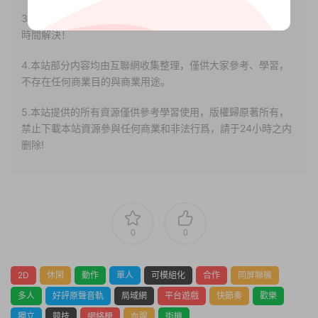
3.如果本站有侵犯、不妥之處的資源，請聯系我們。将會第一
時間解決！
4.本站部分内容均由互聯網收集整理，僅供大家參考、學習，
不存在任何商業目的與商業用途。
5.本站提供的所有資源僅供參考學習使用，版權歸原著所有，
禁止下載本站資源參與任何商業和非法行爲，請于24小時之内
删除!
0
0
2D
休閑
動作
單人
可模組化
合作
同屏聯機
多人
好評原聲音軌
局域網
平台遊戲
快節奏
歡樂
獨立
競技
網絡梗
血腥
街機