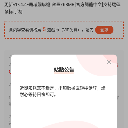
更新v17.4.4-局域網聯機|容量768MB|官方簡體中文|支持鍵盤.
鼠标.手柄
5
此内容查看價格爲
遊戲币（VIP免費），請先
登錄
原文鏈接：
http://www.xdgameo.com/5121.html
，轉載請
站點公告
注明出處。
聲明：
近期服務器不穩定，出現數據庫鏈接錯誤，請
耐心等待回複即可。
1.本站部分内容轉載自其它媒體，但并不代表本站贊同其觀點和
對其真實性負責。
2.若您需要商業運營或用于其他商業活動，請您購買正版授權
并合法使用。