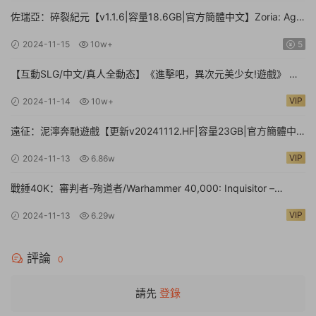
佐瑞亞：碎裂紀元【v1.1.6|容量18.6GB|官方簡體中文】Zoria: Age
of Shattering
2024-11-15
10w+
5
【互動SLG/中文/真人全動态】《進擊吧，異次元美少女!遊戲》 官
方中文硬盤版【24G/新作/中文配音】
VIP
2024-11-14
10w+
遠征：泥濘奔馳遊戲【更新v20241112.HF|容量23GB|官方簡體中
文】Expeditions: A MudRunner Game
VIP
2024-11-13
6.86w
戰錘40K：審判者-殉道者/Warhammer 40,000: Inquisitor –
Martyr【v2.9.4|容量80.1GB|官方簡體中文|支持鍵盤.鼠标.手柄】
VIP
2024-11-13
6.29w
評論
0
請先
登錄