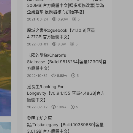
300MB|官方簡體中文|贈多項修改器|贈滿
企業聲望.反應器核心初始存檔】
2021-03-24
6.93w
5
魔域之書/Roguebook【v1.10.9|容量
4.27GB|官方簡體中文】
2022-03-01
8.3w
5
卡隆的階梯/Charon’s
Staircase【Build.9818254|容量17.3GB|官
方簡體中文】
2022-10-31
5.58w
5
覓長生/Looking For
Longevity【v0.9.1.155|容量4.48GB|官方
簡體中文】
2022-07-12
10w+
5
發明工坊之原
點/Tristia:legacy【Build.10389689|容量
3.01GB|官方簡體中文】