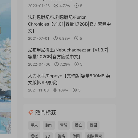
2023-01-26
4.72w
5
法利恩戰記/法利恩戰記/Furion
Chronicles【v1.01|容量1.72GB|官方繁體中
文】
2021-07-01
6.83w
5
尼布甲尼撒王/Nebuchadnezzar【v1.3.7|
容量1.02GB|官方簡體中文】
2022-04-06
7.29w
5
大力水手/Popeye【完整版|容量800MB|英
文版|NSP原版】
2021-11-08
10w+
5
熱門标簽
單人
動作
冒險
獨立
氛圍
模拟
2D
策略
休閑
劇情豐富