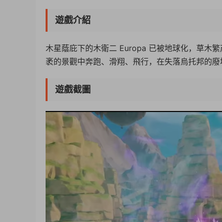
遊戲介紹
木星蔭庇下的木衛二 Europa 已被地球化，草木
袤的景觀中奔跑、滑翔、飛行，在失落烏托邦的廢
遊戲截圖
50%
75%
100%