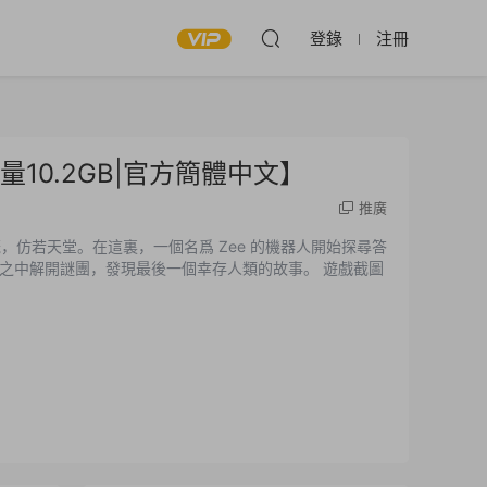
登錄
注冊
6|容量10.2GB|官方簡體中文】
推廣
繁茂，仿若天堂。在這裏，一個名爲 Zee 的機器人開始探尋答
之中解開謎團，發現最後一個幸存人類的故事。 遊戲截圖