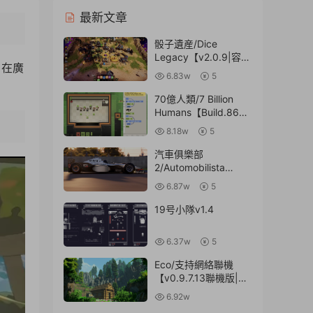
最新文章
骰子遺産/Dice
Legacy【v2.0.9|容量
。在廣
1.81GB|官方簡體中
6.83w
5
文】
70億人類/7 Billion
Humans【Build.8644
735|容量227MB|官方
8.18w
5
簡體中文】
4:24
汽車俱樂部
2/Automobilista
2【v1.3.6.1|容量
6.87w
5
79.6GB|官方原版英
文】
19号小隊v1.4
6.37w
5
Eco/支持網絡聯機
【v0.9.7.13聯機版|容
量3.78GB|官方簡體中
6.92w
文】