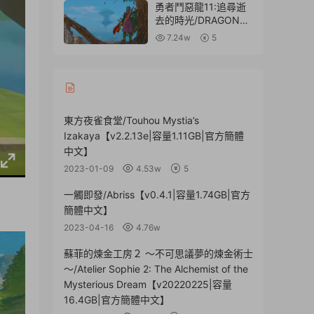
勇者鬥惡龍11:追尋逝
去的時光/DRAGON
QUEST XI: Echoes of
7.24w
5
an Elusive Age【中文
版|容量30.5GB|集成
3DMv3.5簡體漢化|贈
音樂原聲|贈多項修改
器|贈全收集存檔】
東方夜雀食堂/Touhou Mystia’s
Izakaya【v2.2.13e|容量1.11GB|官方簡體
中文】
2023-01-09
4.53w
5
一觸即發/Abriss【v0.4.1|容量1.74GB|官方
簡體中文】
2023-04-16
4.76w
蘇菲的煉金工房２ ～不可思議夢的煉金術士
～/Atelier Sophie 2: The Alchemist of the
Mysterious Dream【v20220225|容量
16.4GB|官方簡體中文】