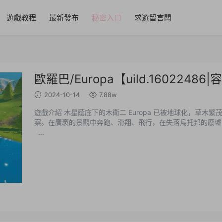
遊戲教程
最新發布
秘密入口
求遊留言闆
歐羅巴/Europa【uild.1602248
2024-10-14
7.88w
遊戲介紹 木星蔭庇下的木衛二 Europa 已被地球化，草木
案。在廣袤的景觀中奔跑、滑翔、飛行，在失落烏托邦的廢墟
...