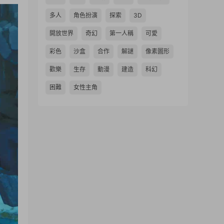
多人
角色扮演
探索
3D
開放世界
奇幻
第一人稱
可愛
彩色
沙盒
合作
解謎
像素圖形
歡樂
生存
動漫
建造
科幻
困難
女性主角