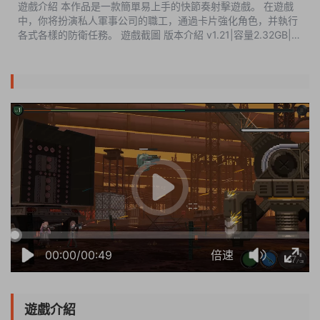
遊戲介紹 本作品是一款簡單易上手的快節奏射擊遊戲。 在遊戲
中，你将扮演私人軍事公司的職工，通過卡片強化角色，并執行
各式各樣的防衛任務。 遊戲截圖 版本介紹 v1.21|容量2.32GB|官
方簡體中文|支持鍵盤.鼠标. 此内容查看價格爲5...
03:29:13
50%
75%
100%
00:00/00:49
倍速
遊戲介紹