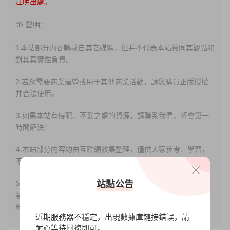
注明出處。
聲明：
1.本站部分内容轉載自其它媒體，但并不代表本站贊同其觀點和
對其真實性負責。
2.若您需要商業運營或用于其他商業活動，請您購買正版授權
并合法使用。
3.如果本站有侵犯、不妥之處的資源，請聯系我們。将會第一
時間解決！
4.本站部分内容均由互聯網收集整理，僅供大家參考、學習，
不存在任何商業目的與商業用途。
站點公告
5.本站提供的所有資源僅供參考學習使用，版權歸原著所有，
禁止下載本站資源參與任何商業和非法行爲，請于24小時之内
删除!
近期服務器不穩定，出現數據庫鏈接錯誤，請
耐心等待回複即可。