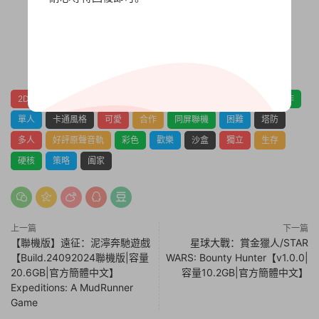
0
0
2D
3D
二維
休閑
低配置
像素圖形
冒險
動作
單人
卡通風格
可愛
合作
同屏聯機
困難
塔防
多人
好評原聲音軌
彩色
歡樂
沙盒
獨立
生存
硬核
策略
阖家
上一篇
下一篇
【聯機版】遠征：泥濘奔馳遊戲
星球大戰：賞金獵人/STAR
【Build.24092024聯機版|容量
WARS: Bounty Hunter【v1.0.0|
20.6GB|官方簡體中文】
容量10.2GB|官方簡體中文】
Expeditions: A MudRunner
Game