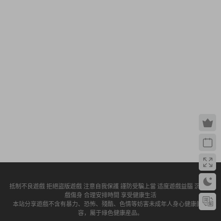
抵制不良遊戲 拒絕盜版遊戲 注意自我保護 謹防受騙上當 适度遊戲益腦 沉迷遊
戲傷身 合理安排時間 享受健康生活
本站分享遊戲不含有暴力、恐怖、殘酷、色情等妨害未成年人身心健康的内
容，屬于綠色健康産品。