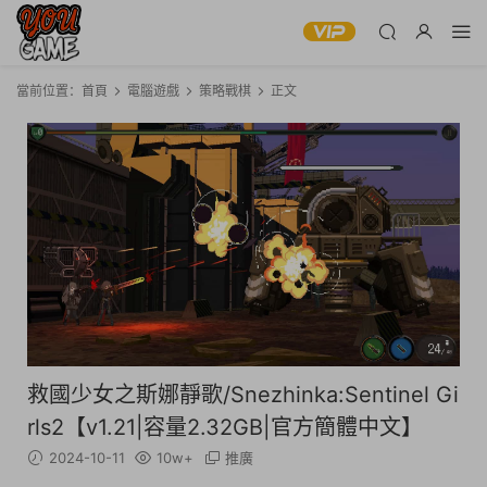
當前位置：
首頁
電腦遊戲
策略戰棋
正文
救國少女之斯娜靜歌/Snezhinka:Sentinel Gi
rls2【v1.21|容量2.32GB|官方簡體中文】
2024-10-11
10w+
推廣