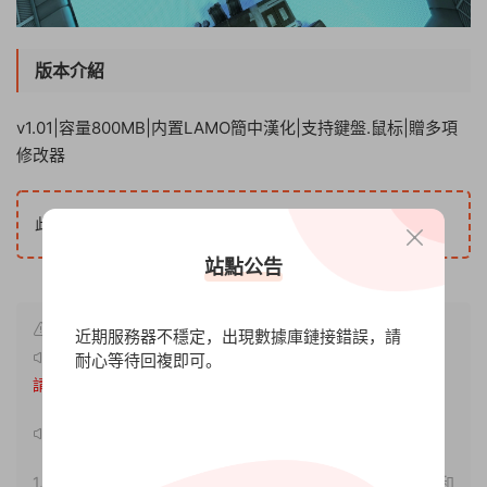
版本介紹
v1.01|容量800MB|内置LAMO簡中漢化|支持鍵盤.鼠标|贈多項
修改器
5
此内容查看價格爲
遊戲币（VIP免費），請先
登錄
站點公告
近期服務器不穩定，出現數據庫鏈接錯誤，請
原文鏈接：
http://www.xdgameo.com/7555.html
，轉載
耐心等待回複即可。
請注明出處。
聲明：
1.本站部分内容轉載自其它媒體，但并不代表本站贊同其觀點和