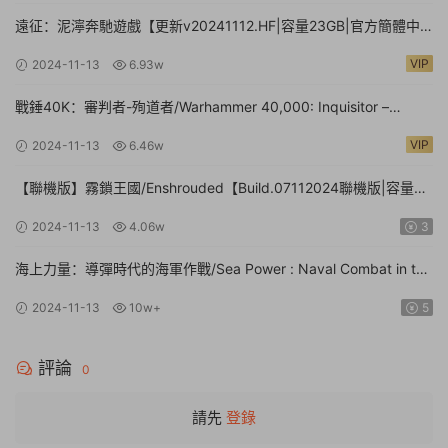
遠征：泥濘奔馳遊戲【更新v20241112.HF|容量23GB|官方簡體中
文】Expeditions: A MudRunner Game
VIP
2024-11-13
6.93w
戰錘40K：審判者-殉道者/Warhammer 40,000: Inquisitor –
Martyr【v2.9.4|容量80.1GB|官方簡體中文|支持鍵盤.鼠标.手柄】
VIP
2024-11-13
6.46w
【聯機版】霧鎖王國/Enshrouded【Build.07112024聯機版|容量
39GB|官方簡體中文】
2024-11-13
4.06w
3
海上力量：導彈時代的海軍作戰/Sea Power : Naval Combat in the
Missile Age【v0.1.0.0.14530|容量14.1GB|官方簡體中文|支持鍵盤.
2024-11-13
10w+
5
鼠标】
評論
0
請先
登錄