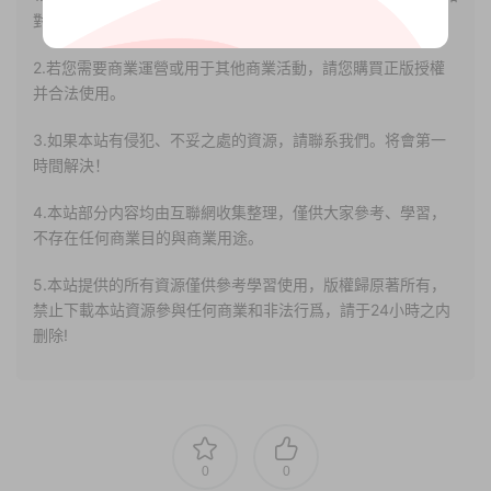
對其真實性負責。
2.若您需要商業運營或用于其他商業活動，請您購買正版授權
并合法使用。
3.如果本站有侵犯、不妥之處的資源，請聯系我們。将會第一
時間解決！
4.本站部分内容均由互聯網收集整理，僅供大家參考、學習，
不存在任何商業目的與商業用途。
5.本站提供的所有資源僅供參考學習使用，版權歸原著所有，
禁止下載本站資源參與任何商業和非法行爲，請于24小時之内
删除!
0
0