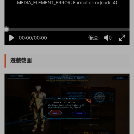
MEDIA_ELEMENT_ERROR: Format error(code:4)
00:00/00:00
倍速
遊戲截圖