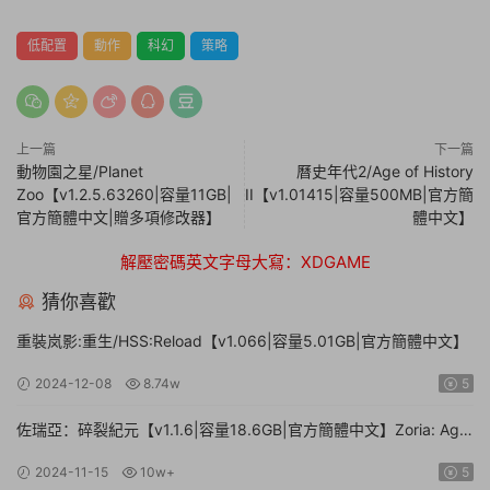
低配置
動作
科幻
策略
上一篇
下一篇
動物園之星/Planet
曆史年代2/Age of History
Zoo【v1.2.5.63260|容量11GB|
II【v1.01415|容量500MB|官方簡
官方簡體中文|贈多項修改器】
體中文】
解壓密碼英文字母大寫：XDGAME
猜你喜歡
重裝岚影:重生/HSS:Reload【v1.066|容量5.01GB|官方簡體中文】
2024-12-08
8.74w
5
佐瑞亞：碎裂紀元【v1.1.6|容量18.6GB|官方簡體中文】Zoria: Age
of Shattering
2024-11-15
10w+
5