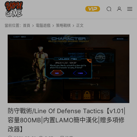
當前位置：
首頁
電腦遊戲
策略戰棋
正文
防守戰術/Line Of Defense Tactics【v1.01|
容量800MB|内置LAMO簡中漢化|贈多項修
改器】