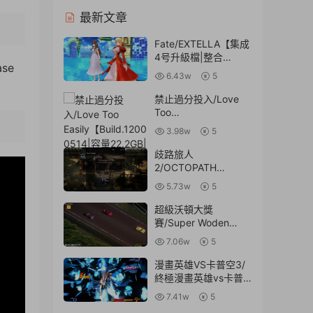
最新文章
Fate/EXTELLA【集成
4号升級檔|整合
se
33DLC|容量5GB|官方
6.43w
5
繁體中文|贈多項修改
器】
禁止過分投入/Love
Too
Easily【Build.120005
3.98w
5
14|容量22.2GB|官方
8:19
簡體中文】
歧路旅人
2/OCTOPATH
TRAVELER II【序章體
5.73w
5
驗版|容量4.39GB|官
方簡體中文】
超級沃頓大獎
賽/Super Woden
GP【完整版|容量
7.06w
5
1.1GB|官方簡體中文|
支持鍵盤.手柄】
漫畫英雄VS卡普空3/
終極漫畫英雄vs卡普
空3/Ultimate Marvel
7.41w
5
vs. Capcom 3【集成1