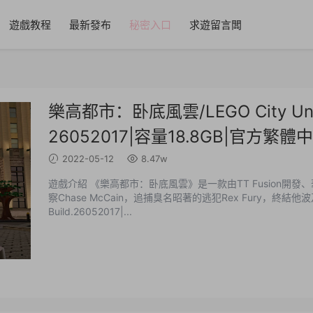
遊戲教程
最新發布
秘密入口
求遊留言闆
樂高都市：卧底風雲/LEGO City Und
26052017|容量18.8GB|官方繁體
2022-05-12
8.47w
遊戲介紹 《樂高都市：卧底風雲》是一款由TT Fusion
察Chase McCain，追捕臭名昭著的逃犯Rex Fury，終結他波及全城的
Build.26052017|...