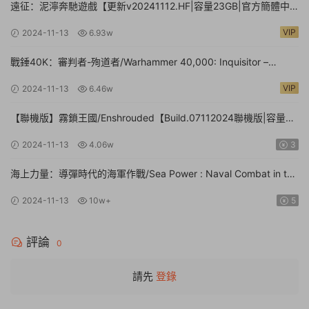
遠征：泥濘奔馳遊戲【更新v20241112.HF|容量23GB|官方簡體中
文】Expeditions: A MudRunner Game
VIP
2024-11-13
6.93w
戰錘40K：審判者-殉道者/Warhammer 40,000: Inquisitor –
Martyr【v2.9.4|容量80.1GB|官方簡體中文|支持鍵盤.鼠标.手柄】
VIP
2024-11-13
6.46w
【聯機版】霧鎖王國/Enshrouded【Build.07112024聯機版|容量
39GB|官方簡體中文】
2024-11-13
4.06w
3
海上力量：導彈時代的海軍作戰/Sea Power : Naval Combat in the
Missile Age【v0.1.0.0.14530|容量14.1GB|官方簡體中文|支持鍵盤.
2024-11-13
10w+
5
鼠标】
評論
0
請先
登錄