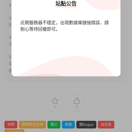
站點公告
并合法使用。
3.如果本站有侵犯、不妥之處的資源，請聯系我們。将會第一
近期服務器不穩定，出現數據庫鏈接錯誤，請
時間解決！
耐心等待回複即可。
4.本站部分内容均由互聯網收集整理，僅供大家參考、學習，
不存在任何商業目的與商業用途。
5.本站提供的所有資源僅供參考學習使用，版權歸原著所有，
禁止下載本站資源參與任何商業和非法行爲，請于24小時之内
删除!
0
0
休閑
團隊角色扮演
獨立
策略
類Rogue
自走棋