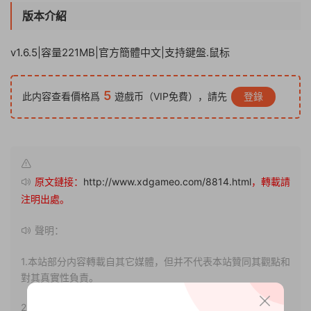
版本介紹
v1.6.5|容量221MB|官方簡體中文|支持鍵盤.鼠标
5
此内容查看價格爲
遊戲币（VIP免費），請先
登錄
原文鏈接：
http://www.xdgameo.com/8814.html
，轉載請
注明出處。
聲明：
1.本站部分内容轉載自其它媒體，但并不代表本站贊同其觀點和
對其真實性負責。
2.若您需要商業運營或用于其他商業活動，請您購買正版授權