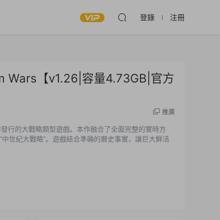
登錄
注冊
 Wars【v1.26|容量4.73GB|官方
推廣
dios制作發行的大戰略類型遊戲。本作融合了全面完整的實時方
“中世紀大戰略”。遊戲結合準确的曆史事實，讓巨大鮮活