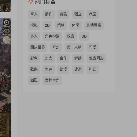
熱門标簽
單人
動作
冒險
獨立
氛圍
模拟
2D
策略
休閑
劇情豐富
多人
角色扮演
探索
3D
開放世界
奇幻
第一人稱
可愛
彩色
沙盒
合作
解謎
像素圖形
歡樂
生存
動漫
建造
科幻
困難
女性主角