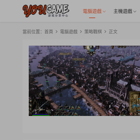
電腦遊戲
主機遊戲
當前位置：
首頁
電腦遊戲
策略戰棋
正文