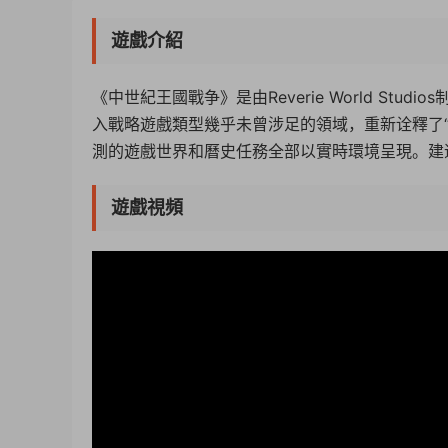
遊戲介紹
《中世紀王國戰争》是由Reverie World S
入戰略遊戲類型幾乎未曾涉足的領域，重新诠釋了
測的遊戲世界和曆史任務全部以實時環境呈現。建
遊戲視頻
50%
75%
100%