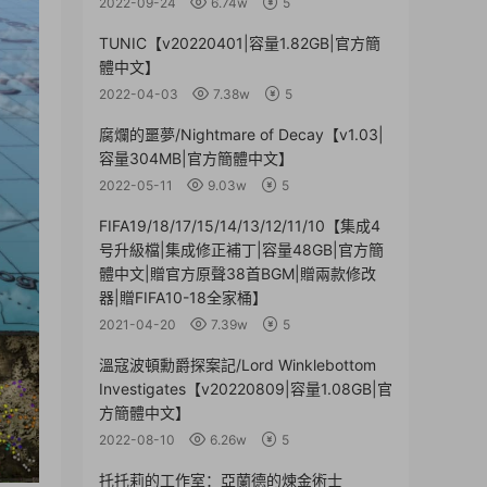
2022-09-24
6.74w
5
TUNIC【v20220401|容量1.82GB|官方簡
體中文】
2022-04-03
7.38w
5
腐爛的噩夢/Nightmare of Decay【v1.03|
容量304MB|官方簡體中文】
2022-05-11
9.03w
5
FIFA19/18/17/15/14/13/12/11/10【集成4
号升級檔|集成修正補丁|容量48GB|官方簡
體中文|贈官方原聲38首BGM|贈兩款修改
器|贈FIFA10-18全家桶】
2021-04-20
7.39w
5
溫寇波頓勳爵探案記/Lord Winklebottom
Investigates【v20220809|容量1.08GB|官
方簡體中文】
2022-08-10
6.26w
5
托托莉的工作室：亞蘭德的煉金術士