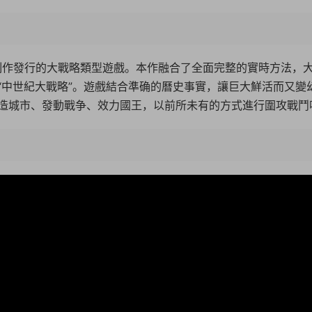
tudios制作發行的大戰略類型遊戲。本作融合了全面完整的實時方法，
“中世紀大戰略”。遊戲結合準确的曆史事實，讓巨大鮮活而又變
造城市、發動戰争、效力國王，以前所未有的方式進行圍攻戰鬥
18:5