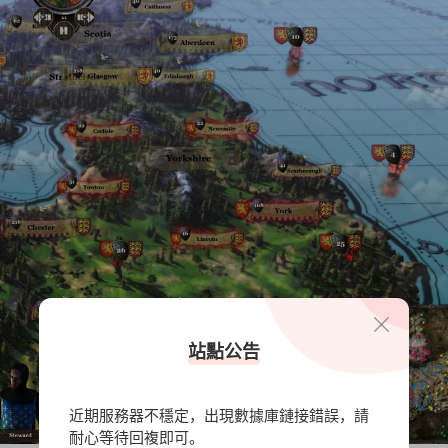
站點公告
近期服務器不穩定，出現數據庫鏈接錯誤，請
耐心等待回複即可。