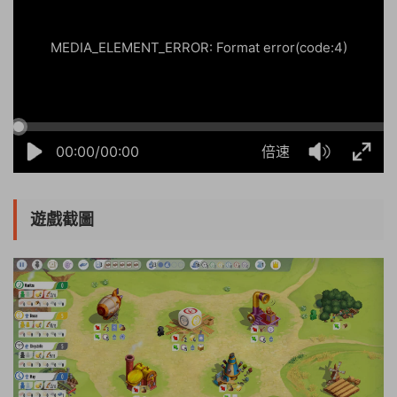
MEDIA_ELEMENT_ERROR: Format error(code:4)
00:00/00:00
倍速
遊戲截圖