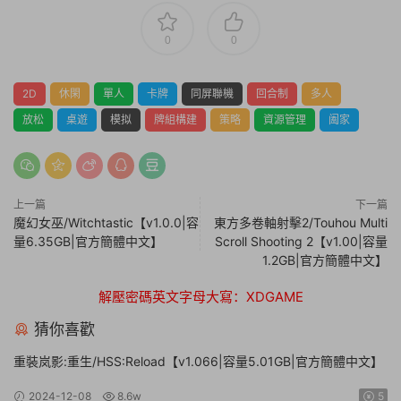
0
0
2D
休閑
單人
卡牌
同屏聯機
回合制
多人
放松
桌遊
模拟
牌組構建
策略
資源管理
阖家
上一篇
下一篇
魔幻女巫/Witchtastic【v1.0.0|容
東方多卷軸射擊2/Touhou Multi
量6.35GB|官方簡體中文】
Scroll Shooting 2【v1.00|容量
1.2GB|官方簡體中文】
解壓密碼英文字母大寫：XDGAME
猜你喜歡
重裝岚影:重生/HSS:Reload【v1.066|容量5.01GB|官方簡體中文】
2024-12-08
8.6w
5