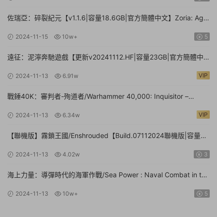
佐瑞亞：碎裂紀元【v1.1.6|容量18.6GB|官方簡體中文】Zoria: Age
of Shattering
2024-11-15
10w+
5
遠征：泥濘奔馳遊戲【更新v20241112.HF|容量23GB|官方簡體中
文】Expeditions: A MudRunner Game
VIP
2024-11-13
6.91w
戰錘40K：審判者-殉道者/Warhammer 40,000: Inquisitor –
Martyr【v2.9.4|容量80.1GB|官方簡體中文|支持鍵盤.鼠标.手柄】
VIP
2024-11-13
6.34w
【聯機版】霧鎖王國/Enshrouded【Build.07112024聯機版|容量
39GB|官方簡體中文】
2024-11-13
4.02w
3
海上力量：導彈時代的海軍作戰/Sea Power : Naval Combat in the
Missile Age【v0.1.0.0.14530|容量14.1GB|官方簡體中文|支持鍵盤.
2024-11-13
10w+
5
鼠标】