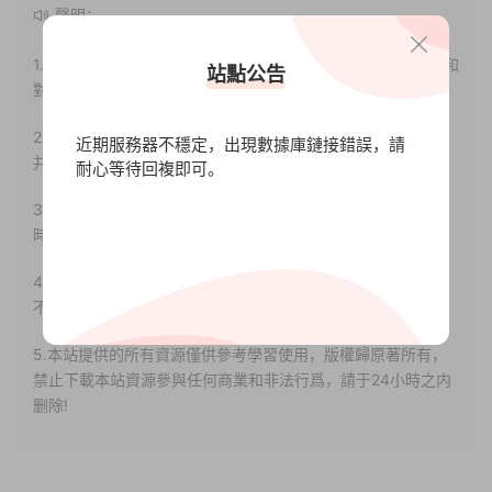
聲明：
1.本站部分内容轉載自其它媒體，但并不代表本站贊同其觀點和
站點公告
對其真實性負責。
2.若您需要商業運營或用于其他商業活動，請您購買正版授權
近期服務器不穩定，出現數據庫鏈接錯誤，請
并合法使用。
耐心等待回複即可。
3.如果本站有侵犯、不妥之處的資源，請聯系我們。将會第一
時間解決！
4.本站部分内容均由互聯網收集整理，僅供大家參考、學習，
不存在任何商業目的與商業用途。
5.本站提供的所有資源僅供參考學習使用，版權歸原著所有，
禁止下載本站資源參與任何商業和非法行爲，請于24小時之内
删除!