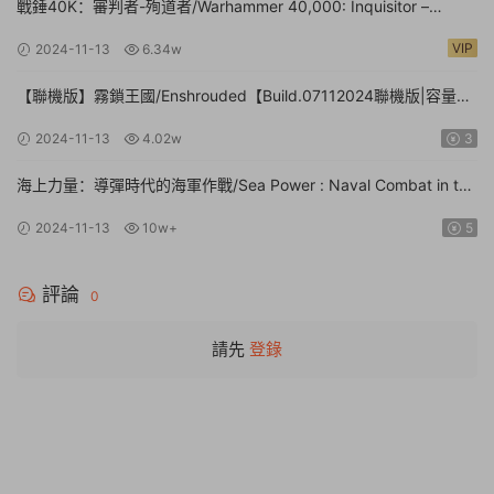
戰錘40K：審判者-殉道者/Warhammer 40,000: Inquisitor –
Martyr【v2.9.4|容量80.1GB|官方簡體中文|支持鍵盤.鼠标.手柄】
VIP
2024-11-13
6.34w
【聯機版】霧鎖王國/Enshrouded【Build.07112024聯機版|容量
39GB|官方簡體中文】
2024-11-13
4.02w
3
海上力量：導彈時代的海軍作戰/Sea Power : Naval Combat in the
Missile Age【v0.1.0.0.14530|容量14.1GB|官方簡體中文|支持鍵盤.
2024-11-13
10w+
5
鼠标】
評論
0
請先
登錄