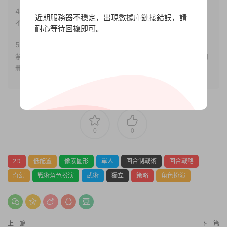
4.本站部分内容均由互聯網收集整理，僅供大家參考、學習，
近期服務器不穩定，出現數據庫鏈接錯誤，請
不存在任何商業目的與商業用途。
耐心等待回複即可。
5.本站提供的所有資源僅供參考學習使用，版權歸原著所有，
禁止下載本站資源參與任何商業和非法行爲，請于24小時之内
删除!
0
0
2D
低配置
像素圖形
單人
回合制戰術
回合戰略
奇幻
戰術角色扮演
武術
獨立
策略
角色扮演
上一篇
下一篇