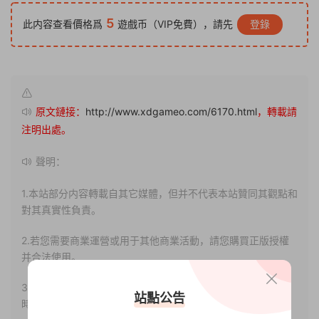
5
此内容查看價格爲
遊戲币（VIP免費），請先
登錄
原文鏈接：
http://www.xdgameo.com/6170.html
，轉載請
注明出處。
聲明：
1.本站部分内容轉載自其它媒體，但并不代表本站贊同其觀點和
對其真實性負責。
2.若您需要商業運營或用于其他商業活動，請您購買正版授權
并合法使用。
3.如果本站有侵犯、不妥之處的資源，請聯系我們。将會第一
站點公告
時間解決！