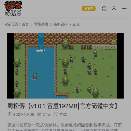
當前位置：
首頁
電腦遊戲
策略戰棋
正文
周松傳【v1.0.1|容量192MB|官方簡體中文】
2021-10-06
7.4w
推廣
遊戲介紹這是一款武俠題材，像素風格的回合制戰棋遊戲。在遊
戲中玩家需要收集武學技能來培養角色，用智慧和策略戰勝敵