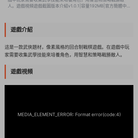
人。遊戲視頻遊戲截圖版本介紹v1.0.1|容量192MB|官方簡體中
文|支持鍵盤.鼠标 此内容查看價格爲5遊戲币（VIP免費），請先
登錄
遊戲介紹
這是一款武俠題材，像素風格的回合制戰棋遊戲。在遊戲中玩
家需要收集武學技能來培養角色，用智慧和策略戰勝敵人。
遊戲視頻
07:08:54
50%
75%
100%
MEDIA_ELEMENT_ERROR: Format error(code:4)