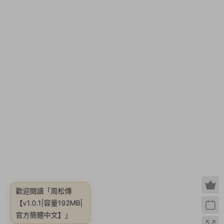
歡迎閱讀
「周松傳
【v1.0.1|容量192MB|
官方簡體中文】」